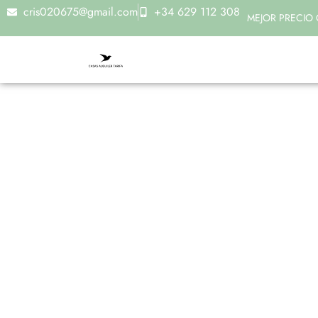
cris020675@gmail.com
+34 629 112 308
MEJOR PRECIO