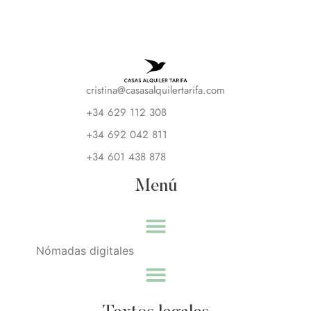
cristina@casasalquilertarifa.com
+34 629 112 308
+34 692 042 811
+34 601 438 878
Menú
Nómadas digitales
CASAS DE VACACIONES
SERVICIOS PREMIUM
GRANDES ESPACIOS PARA COMPARTIR
VIVE TARIFA
TU CASA – TU NEGOCIO