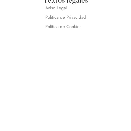
Textos legales
Aviso Legal
Política de Privacidad
Política de Cookies
Resolución de litigios
Sitio web oficial
Estás en la web oficial de
Casas de alquiler en Tarifa
,
Alquiler vacacional en Tarifa
. Por ese motivo, no
encontrarás un
mejor precio
online. Además, podremos
ofrecerte una
reserva inmediata
, y un
trato
personalizado.